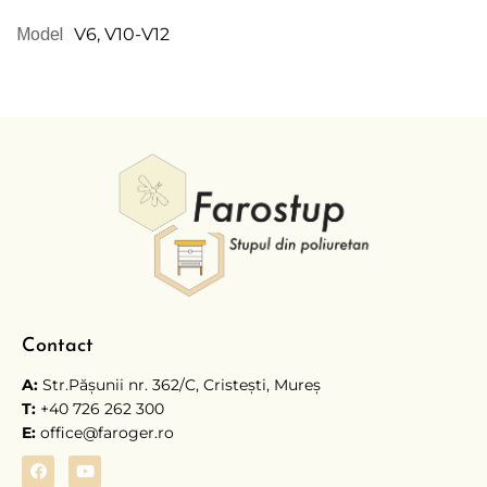
V6, V10-V12
Model
Contact
A:
Str.Păşunii nr. 362/C, Cristești, Mureş
T:
+40 726 262 300
E:
office@faroger.ro