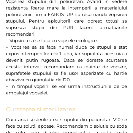
Vopsirea stupului din poliuretan: Avand in vedere
rezistenta foarte mare la intemperii a materialului
poliuretanic, firma FAROSTUP nu recomanda vopsirea
stupului. Pentru apicultorii care doresc totusi sa
vopsesca stupii din PUR facem urmatoarele
recomandari:
– Vopsirea sa se faca cu vopsele ecologice.
– Vopsirea sa se faca numai dupa ce stupul a stat
expus intemperiilor cca.1 luna, iar suprafata acestuia a
devenit putin rugoasa. Daca se doreste scurtarea
acestui interval, recomandam ca inainte de vopsire,
suprafetele stupului sa fie usor asperizate cu hartie
abraziva cu granulatia de 120.
– In timpul vopsirii se vor urma instructiunile de pe
ambalajul vopselei.
Curatarea si sterilizarea
Curatarea si sterilizarea stupului din poliuretan V10 se
face cu solutii apoase. Recomandam o solutie cu soda
de rufe care dizolva propolisul si curata toate