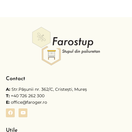
Contact
A:
Str.Păşunii nr. 362/C, Cristești, Mureş
T:
+40 726 262 300
E:
office@faroger.ro
Utile