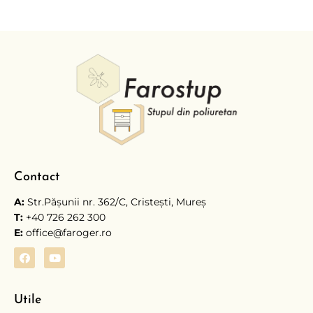
Contact
A:
Str.Păşunii nr. 362/C, Cristești, Mureş
T:
+40 726 262 300
E:
office@faroger.ro
Utile